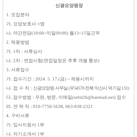
신광요양원장
1.
모집분야
가
.
요양보호사
○
명
나
.
야간전담
(18:00~
익일
09:00)
월
13~15
일근무
2.
채용방법
가
. 1
차
:
서류심사
나
. 2
차
:
면접시험
(
면접일정은 추후 개별 통보
)
3.
서류접수
가
.
접수기간
: 2024. 5. 17.(
금
) ~
채용시까지
나
.
접 수 처
:
신광요양원 사무실
(
우
54570
전북 익산시 덕기길
131)
다
.
접수방법
:
우편
,
방문
,
이메일
(sebit26@hanmail.net)
접수
라
.
연 락 처
: 010-7758-5638, 063-838-2321
4.
구비서류
가
.
입사지원서
1
부
나
.
자기소개서
1
부