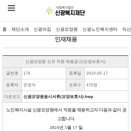
홈
재단소개
신광의집
신광요양원
신광노인복지센터
익산
인재채용
신광요양원 신규 직원 채용공고(요양보호사)
글번호
176
등록일
2024-05-17
등록자
운영자
조회수
470명
다운로드
신광요양원응시서류(요양보호사).hwp
노인복지시설 신광요양원에서 직원을 채용하고자 다음과 같이 공
고합니다
.
2024
년
5
월
17
일