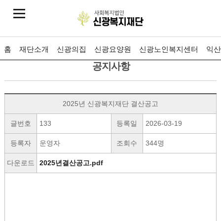
홈
재단소개
신광의집
신광요양원
신광노인복지센터
익산
공지사항
2025년 신광복지재단 결산공고
글번호
133
등록일
2026-03-19
등록자
운영자
조회수
344명
다운로드
2025년결산공고.pdf