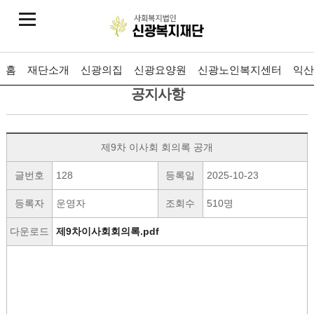
홈
재단소개
신광의집
신광요양원
신광노인복지센터
익산
공지사항
제9차 이사회 회의록 공개
글번호
128
등록일
2025-10-23
등록자
운영자
조회수
510명
다운로드
제9차이사회회의록.pdf