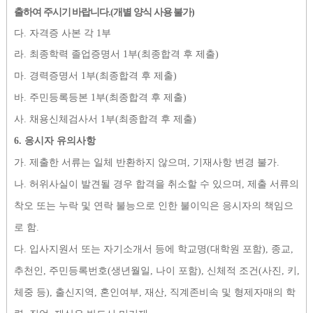
출하여 주시기 바랍니다
.(
개별 양식 사용 불가
)
다
.
자격증 사본 각
1
부
라
.
최종학력 졸업증명서
1
부
(
최종합격 후 제출
)
마
.
경력증명서
1
부
(
최종합격 후 제출
)
바
.
주민등록등본
1
부
(
최종합격 후 제출
)
사
.
채용신체검사서
1
부
(
최종합격 후 제출
)
6.
응시자 유의사항
가
.
제출한 서류는 일체 반환하지 않으며
,
기재사항 변경 불가
.
나
.
허위사실이 발견될 경우 합격을 취소할 수 있으며
,
제출 서류의
착오 또는 누락 및 연락 불능으로 인한 불이익은 응시자의 책임으
로 함
.
다
.
입사지원서 또는 자기소개서 등에 학교명
(
대학원 포함
),
종교
,
추천인
,
주민등록번호
(
생년월일
,
나이 포함
),
신체적 조건
(
사진
,
키
,
체중 등
),
출신지역
,
혼인여부
,
재산
,
직계존비속 및 형제자매의 학