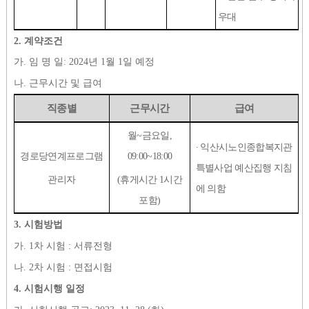
우대
2.
계약조건
가
.
임 명 일
: 2024
년
1
월
1
일 예정
나
.
근무시간 및 급여
직종별
근무시간
급여
월
~
금요일
,
∙
익산시노인종합복지관
경로당연계프로그램
09:00~18:00
특별사업 예산집행 지침
관리자
(
휴게시간
1
시간
에 의함
포함
)
3.
시험방법
가
. 1
차 시험
:
서류전형
나
. 2
차 시험
:
면접시험
4.
시험시행 일정