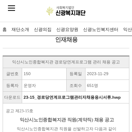
홈
재단소개
신광의집
신광요양원
신광노인복지센터
익산
인재채용
익산시노인종합복지관 경로당연계프로그램 관리 채용 공고
글번호
150
등록일
2023-11-29
등록자
운영자
조회수
651명
다운로드
23-15_경로당연계프로그램관리자채용응시서류.hwp
공고 제
23-15
호
익산시노인종합복지관 직원
(
계약직
)
채용 공고
익산시노인종합복지관 직원을 선발하고자 다음과 같이