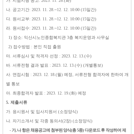
가
.
시험시행 공고
: 2023. 11. 28.(
화
)
나
.
공고기간
: 2023. 11. 28.~12. 12. 10:00 (15
일간
)
다
.
원서교부
: 2023. 11. 28.~12. 12. 10:00 (15
일간
)
라
.
원서접수
: 2023. 11. 28.~12. 12. 10:00 (15
일간
)
1)
장소
:
익산시노인종합복지관
3
층 복지운영과 사무실
2)
접수방법
:
본인 직접 출원
마
.
서류심사 및 적격자 선정
: 2023. 12. 13.(
수
)
바
.
서류전형 결과 발표
: 2023. 12. 13.(
수
) (
개별통보
)
사
.
면접시험
: 2023. 12. 18.(
월
)
예정
,
서류전형 합격자에 한하여 개
별 통보
아
.
최종합격자 발표
: 2023. 12. 19.(
화
)
예정
5.
제출서류
가
.
응시원서 및 입사지원서
(
소정양식
)
나
.
자기소개서 및 각종 동의서
(2
장
) (
소정양식
)
-
가
,
나 항은 채용공고에 첨부된 양식
(
총
5
종
)
다운로드 후 작성하여 제