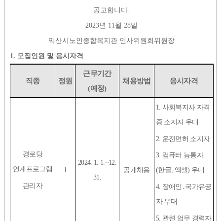
공고합니다
.
2023
년
11
월
28
일
익산시노인종합복지관 인사위원회위원장
1.
모집인원 및 응시자격
근무기간
직종
정원
채용방법
응시자격
(
예정
)
1.
사회복지사 자격
증 소지자 우대
2.
운전면허 소지자
경로당
3.
컴퓨터 능통자
2024. 1. 1.~12.
연계프로그램
1
공개채용
(
한글
,
엑셀
)
우대
31.
관리자
4.
장애인
․
국가유공
자 우대
5.
관련 업무 경력자