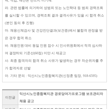
력
,
직업
,
재산은 반드시 미기재
.
라
.
관련 법률에 의거하여 성범죄 또는 노인학대 등 범죄 경력조회
를 실시할 수 있으며
,
경력조회 결과 결격사유가 있을 시 합격 취소
(
본인 동의 후 진행
)
마
.
채용신체검사 및 건강진단결과
(
보건증
)
에서 불합격 판정을 받
은 경우 합격 취소
바
.
채용인원 대비 동일 인원 접수 시 인사위원회에서 적격 심사하
여 결정하되 기준선
(60
점
)
미만 시 재공고
사
.
최종 합격자의 합격 취소 사유가 발생하는 경우 차순위자를 추
가 합격자로 선발
아
.
기타 문의
:
익산시노인종합복지관
(
신정훈 팀장
, 918-6595)
익산시노인종합복지관 경로당여가프로그램 보조관리자
이전글
채용 공고