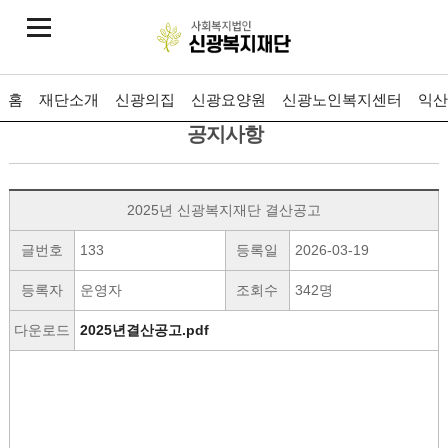
홈
재단소개
신광의집
신광요양원
신광노인복지센터
익산
공지사항
2025년 신광복지재단 결산공고
글번호
133
등록일
2026-03-19
등록자
운영자
조회수
342명
다운로드
2025년결산공고.pdf